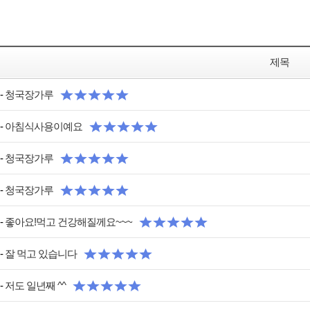
제목
-
청국장가루
-
아침식사용이예요
-
청국장가루
-
청국장가루
-
좋아요!먹고 건강해질께요~~~
-
잘 먹고 있습니다
-
저도 일년째 ^^